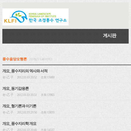
게시판
풍수음양오행론
20개(1/1페이지)
개요_풍수지리의 역사와 서적
老+乙 子
2012.01.03 20:52
조회 15080
|
|
개요_동기감응론
老+乙 子
2012.01.03 20:51
조회 13965
|
|
개요_형기론과 이기론
老+乙 子
2012.01.03 20:50
조회 13819
|
|
개요_풍수지리학 개요
老+乙 子
2012.01.03 20:49
조회 14537
|
|